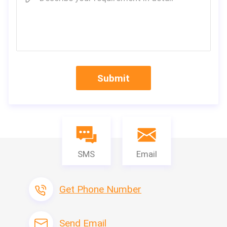
プロダクトdescript
Submit
二重システムによってコンピュータ化される平らな編む機
械
SMS
Email
二重および3つのシステム平らな編む機械
Get Phone Number
1:高速及び高出力
2:セリウムおよびISOの9001:2008の証明書。
3:容易な操作、編むシステム:3システムが付いている単一のキャ
Send Email