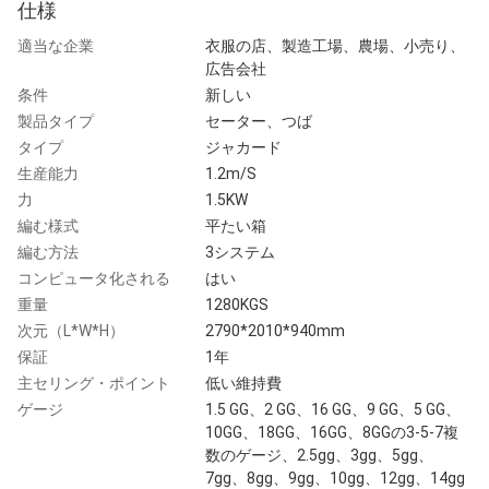
仕様
適当な企業
衣服の店、製造工場、農場、小売り、
広告会社
条件
新しい
製品タイプ
セーター、つば
タイプ
ジャカード
生産能力
1.2m/S
力
1.5KW
編む様式
平たい箱
編む方法
3システム
コンピュータ化される
はい
重量
1280KGS
次元（L*W*H）
2790*2010*940mm
保証
1年
主セリング・ポイント
低い維持費
ゲージ
1.5 GG、2 GG、16 GG、9 GG、5 GG、
10GG、18GG、16GG、8GGの3-5-7複
数のゲージ、2.5gg、3gg、5gg、
7gg、8gg、9gg、10gg、12gg、14gg