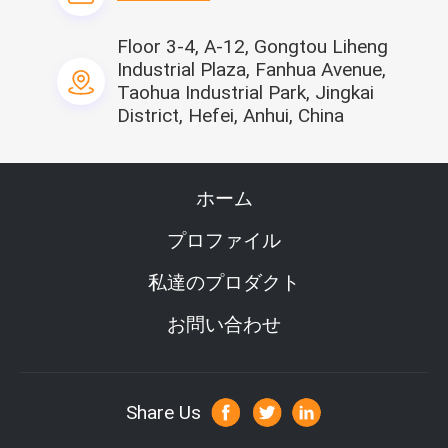
リア
 4.Max速度:1.2m/s.
Floor 3-4, A-12, Gongtou Liheng
Industrial Plaza, Fanhua Avenue,
主要な特徴
Taohua Industrial Park, Jingkai
District, Hefei, Anhui, China
3システムが付いている単一キャリッジは、このSシリー
ズによってコンピュータ化される平らな編む機械ニットの
パターンを、移動達成する、使用されたデジタル テクノ
ロジー タック、pointel、intarsia、ジャカード、明白な
ホーム
形、隠された形機能を編む他の規則的か不規則なパターン
で純粋な絹、混合された絹、合成物質、ウール、アクリ
プロファイル
ル、混合された繊維材料等のヤーンによって編むこと適し
たつば、カーディガン、肋骨、袖口、スカーフ、ポケット
私達のプロダクト
およびズボン等の生地そして付属品を形づけるために編ん
だpointelの構造パターン編むことができるおよび基本的
お問い合わせ
なシングルまたはダブルのジャージの平野の生地を、不規
則な多色刷りのジャカード、intarsia、ケーブル。
Share Us
主に指定