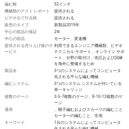
編む幅
52インチ
機械類のテスト レポート
提供される
ビデオ出て行点検
提供される
販売のタイプ
新製品2019年
中心の部品の保証
2年
中心の部品
モーター、変速機
提供される売り上げ後のサ
利用できるエンジニア機械類、ビデオ
ービス
テクニカル サポート、オンライン サポ
ート、分野の取付け、依託および訓練
を海外に整備するため
製品名
3つのシステムによってコンピュータ
化される平らな編む機械
編むシステム
3つのシステム システムが付いている
単一キャリッジ
複数のゲージ
3-5-7複数のゲージ、8-10-12複数のゲ
ージ
適用
、帽子編むおよびスカーフの編むこと
セーターの編むこと、生地
キーワード
1台のシステムによってコンピュータ
化される平らな編む機械